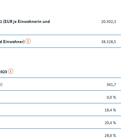
21 (EUR je Einwohnerin und
20.302,3
nd Einwohner)
38.328,5
.2023
r)
361,7
0,0 %
18,4 %
20,4 %
28,6 %