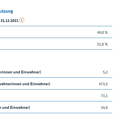
Nutzung
 31.12.2021
49,0 %
51,0 %
nerinnen und Einwohner)
5,2
nwohnerinnen und Einwohner)
473,5
73,1
en und Einwohner)
34,6