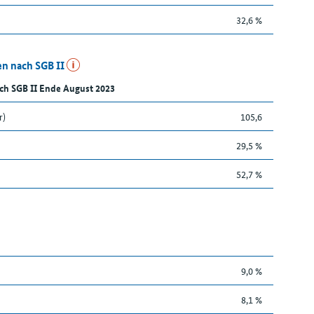
32,6 %
n nach SGB II
ch SGB II Ende August 2023
r)
105,6
29,5 %
52,7 %
9,0 %
8,1 %