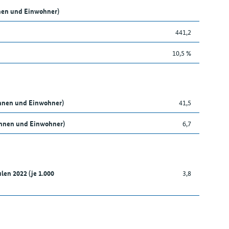
nen und Einwohner)
441,2
10,5 %
innen und Einwohner)
41,5
nnen und Einwohner)
6,7
len 2022 (je 1.000
3,8