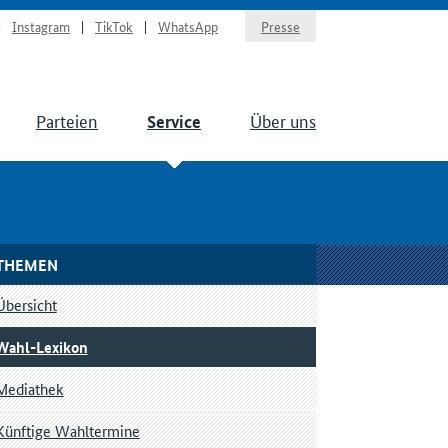
Instagram
TikTok
WhatsApp
Presse
Parteien
Über uns
Service
THEMEN
Übersicht
Wahl-Lexikon
Mediathek
Künftige Wahltermine