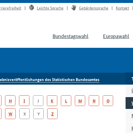
rrierefreiheit
Leichte Sprache
Gebärdensprache
Kontakt
Bundestagswahl
Europawahl
ebnisveröffentlichungen des Statistischen Bundesamtes
H
I
J
K
L
M
N
O
W
X
Y
Z