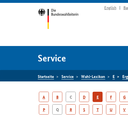
English
Ba
Service
Startseite
Service
Wahl-Lexikon
E
Erg
A
B
C
D
E
F
G
P
Q
R
S
T
U
V