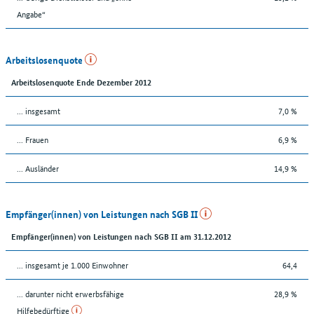
Angabe“
Arbeitslosenquote
Arbeitslosenquote Ende Dezember 2012
... insgesamt
7,0 %
... Frauen
6,9 %
... Ausländer
14,9 %
Empfänger(innen) von Leistungen nach SGB II
Empfänger(innen) von Leistungen nach SGB II am 31.12.2012
... insgesamt je 1.000 Einwohner
64,4
... darunter nicht erwerbsfähige
28,9 %
Hilfebedürftige