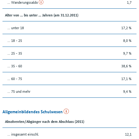
... Wanderungssaldo
1,7
Alter von ... bis unter ... Jahren (am 31.12.2011)
... unter 18
17,2 %
... 18 - 25
8,0 %
... 25 - 35
9,7 %
... 35 - 60
38,6 %
... 60 - 75
17,1 %
... 75 und mehr
9,4 %
Allgemeinbildendes Schulwesen
Absolventen/Abgänger nach dem Abschluss (2011)
... insgesamt einschl.
12,1