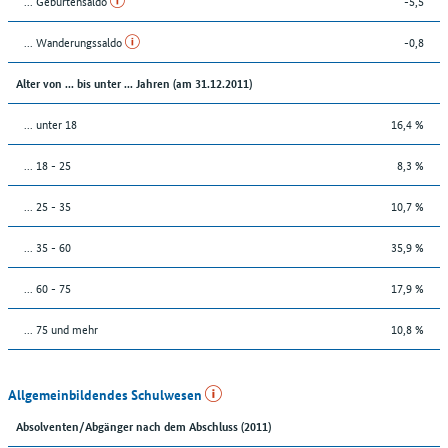
... Geburtensaldo
-5,5
... Wanderungssaldo
-0,8
Alter von ... bis unter ... Jahren (am 31.12.2011)
... unter 18
16,4 %
... 18 - 25
8,3 %
... 25 - 35
10,7 %
... 35 - 60
35,9 %
... 60 - 75
17,9 %
... 75 und mehr
10,8 %
Allgemeinbildendes Schulwesen
Absolventen/Abgänger nach dem Abschluss (2011)