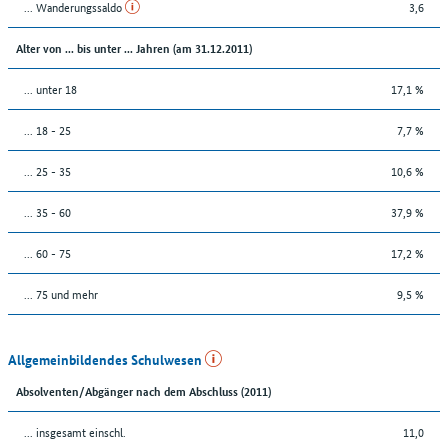
... Wanderungssaldo
3,6
Alter von ... bis unter ... Jahren (am 31.12.2011)
... unter 18
17,1 %
... 18 - 25
7,7 %
... 25 - 35
10,6 %
... 35 - 60
37,9 %
... 60 - 75
17,2 %
... 75 und mehr
9,5 %
Allgemeinbildendes Schulwesen
Absolventen/Abgänger nach dem Abschluss (2011)
... insgesamt einschl.
11,0