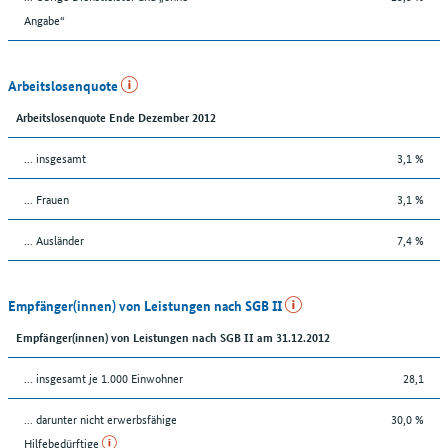
Angabe“
Arbeitslosenquote
Arbeitslosenquote Ende Dezember 2012
... insgesamt
3,1 %
... Frauen
3,1 %
... Ausländer
7,4 %
Empfänger(innen) von Leistungen nach SGB II
Empfänger(innen) von Leistungen nach SGB II am 31.12.2012
... insgesamt je 1.000 Einwohner
28,1
... darunter nicht erwerbsfähige
30,0 %
Hilfebedürftige