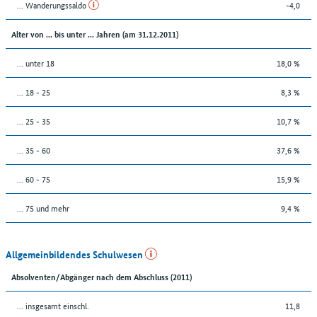
... Wanderungssaldo
-4,0
Alter von ... bis unter ... Jahren (am 31.12.2011)
... unter 18
18,0 %
... 18 - 25
8,3 %
... 25 - 35
10,7 %
... 35 - 60
37,6 %
... 60 - 75
15,9 %
... 75 und mehr
9,4 %
Allgemeinbildendes Schulwesen
Absolventen/Abgänger nach dem Abschluss (2011)
... insgesamt einschl.
11,8