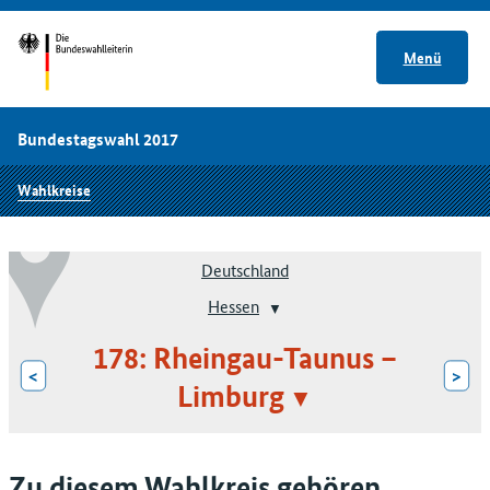
Menü
Bundestagswahl 2017
Wahlkreise
Deutschland
Hessen
178: Rheingau-Taunus –
<
>
Limburg
Zu diesem Wahlkreis gehören