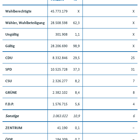
45.773.179
X
X
Wahlberechtigte
28.508.598
62,3
X
Wähler, Wahlbeteiligung
301.908
1,1
X
Ungültig
28.206.690
98,9
X
Gültig
8.332.846
29,5
25
CDU
10.525.728
37,3
31
SPD
2.326.277
8,2
7
CSU
2.382.102
8,4
8
GRÜNE
1.576.715
5,6
4
F.D.P.
3.063.022
10,9
6
Sonstige
41.190
0,1
–
ZENTRUM
184.309
0,7
–
ÖDP