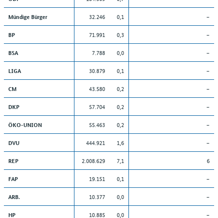
32.246
0,1
–
Mündige Bürger
71.991
0,3
–
BP
7.788
0,0
–
BSA
30.879
0,1
–
LIGA
43.580
0,2
–
CM
57.704
0,2
–
DKP
55.463
0,2
–
ÖKO-UNION
444.921
1,6
–
DVU
2.008.629
7,1
6
REP
19.151
0,1
–
FAP
10.377
0,0
–
ARB.
10.885
0,0
–
HP