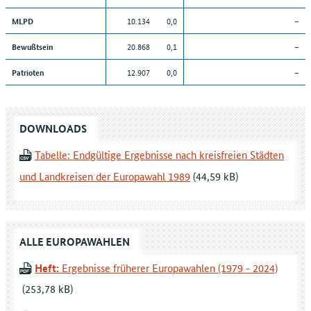
10.134
0,0
–
MLPD
20.868
0,1
–
Bewußtsein
12.907
0,0
–
Patrioten
DOWNLOADS
Tabelle: Endgültige Ergebnisse nach kreisfreien Städten
und Landkreisen der Europawahl 1989
ALLE EUROPAWAHLEN
Heft:
Ergebnisse früherer Europawahlen (1979 - 2024)