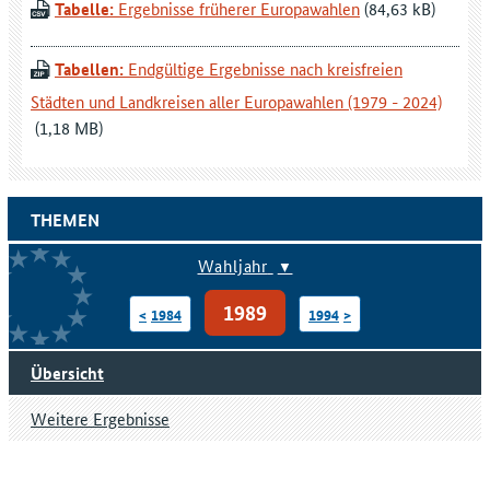
Tabelle:
Ergebnisse früherer Europawahlen
Tabellen:
Endgültige Ergebnisse nach kreisfreien
Städten und Landkreisen aller Europawahlen (1979 - 2024)
THEMEN
Wahljahr
1989
1984
1994
Übersicht
Weitere Ergebnisse