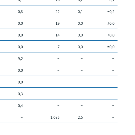
7
0,3
22
0,1
+0,2
7
0,0
19
0,0
±0,0
4
0,0
14
0,0
±0,0
4
0,0
7
0,0
±0,0
9
9,2
–
–
–
1
0,0
–
–
–
0
0,0
–
–
–
2
0,3
–
–
–
8
0,4
–
–
–
–
–
1.085
2,5
–