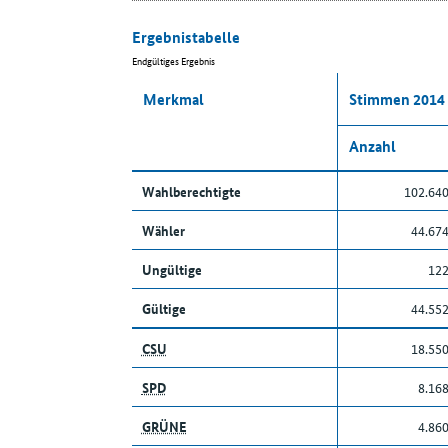
Ergebnistabelle
Endgültiges Ergebnis
Merkmal
Stimmen 2014
Anzahl
Wahlberechtigte
102.64
Wähler
44.67
Ungültige
12
Gültige
44.55
CSU
18.55
SPD
8.16
GRÜNE
4.86