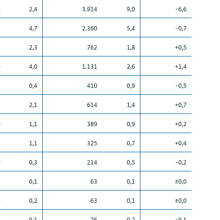
1
2,4
3.914
9,0
-6,6
5
4,7
2.360
5,4
-0,7
3
2,3
762
1,8
+0,5
9
4,0
1.131
2,6
+1,4
5
0,4
410
0,9
-0,5
2
2,1
614
1,4
+0,7
0
1,1
389
0,9
+0,2
5
1,1
325
0,7
+0,4
9
0,3
214
0,5
-0,2
5
0,1
63
0,1
±0,0
4
0,2
63
0,1
±0,0
4
0,1
76
0,2
-0,1