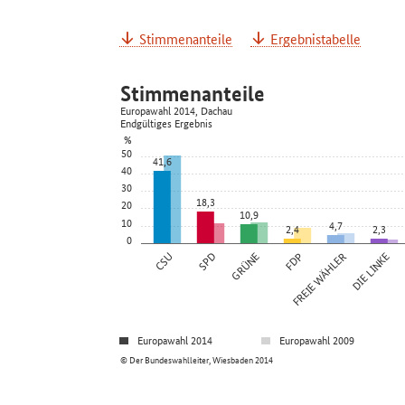
Stimmenanteile
Ergebnistabelle
Stimmenanteile
Europawahl 2014, Dachau
Endgültiges Ergebnis
%
50
41,6
40
30
18,3
20
10,9
10
4,7
2,4
2,3
0
CSU
SPD
GRÜNE
FDP
FREIE WÄHLER
DIE LINKE
Europawahl 2014
Europawahl 2009
© Der Bundeswahlleiter, Wiesbaden 2014