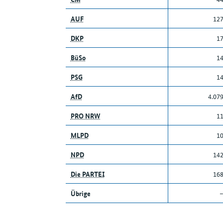
AUF
12
DKP
1
BüSo
1
PSG
1
AfD
4.07
PRO NRW
1
MLPD
1
NPD
14
Die PARTEI
16
Übrige