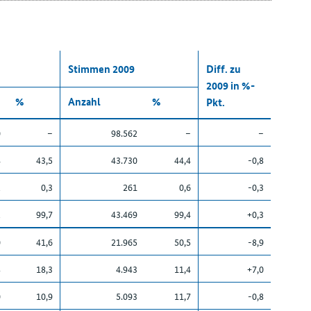
Stimmen 2009
Diff. zu
2009 in %-
%
Anzahl
%
Pkt.
0
–
98.562
–
–
4
43,5
43.730
44,4
-0,8
2
0,3
261
0,6
-0,3
2
99,7
43.469
99,4
+0,3
0
41,6
21.965
50,5
-8,9
8
18,3
4.943
11,4
+7,0
0
10,9
5.093
11,7
-0,8