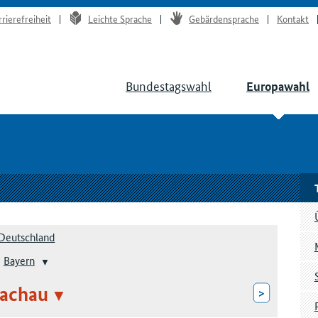
rrierefreiheit
Leichte Sprache
Gebärdensprache
Kontakt
Bundestagswahl
Europawahl
Deutschland
Bayern
achau
>