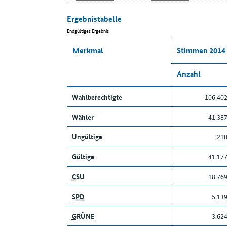
Ergebnistabelle
Endgültiges Ergebnis
Merkmal
Stimmen 2014
Anzahl
Wahlberechtigte
106.40
Wähler
41.38
Ungültige
21
Gültige
41.17
CSU
18.76
SPD
5.13
GRÜNE
3.62