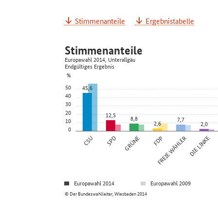
Stimmenanteile
Ergebnistabelle
Stimmenanteile
Europawahl 2014, Unterallgäu
Endgültiges Ergebnis
%
50
45,6
40
30
20
12,5
8,8
7,7
10
2,6
2,0
0
CSU
SPD
GRÜNE
FDP
FREIE WÄHLER
DIE LINKE
Europawahl 2014
Europawahl 2009
© Der Bundeswahlleiter, Wiesbaden 2014