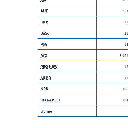
AUF
25
DKP
1
BüSo
2
PSG
1
AfD
3.96
PRO NRW
1
MLPD
1
NPD
30
Die PARTEI
10
Übrige