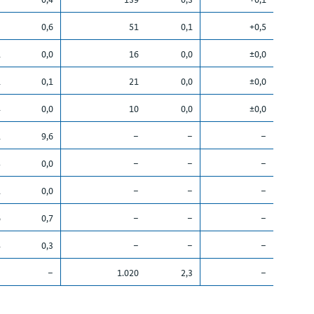
3
0,6
51
0,1
+0,5
1
0,0
16
0,0
±0,0
1
0,1
21
0,0
±0,0
4
0,0
10
0,0
±0,0
1
9,6
–
–
–
8
0,0
–
–
–
1
0,0
–
–
–
6
0,7
–
–
–
4
0,3
–
–
–
–
–
1.020
2,3
–