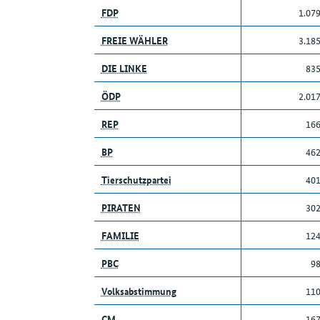
FDP
1.07
FREIE WÄHLER
3.18
DIE LINKE
83
ÖDP
2.01
REP
16
BP
46
Tierschutzpartei
40
PIRATEN
30
FAMILIE
12
PBC
9
Volksabstimmung
11
CM
16