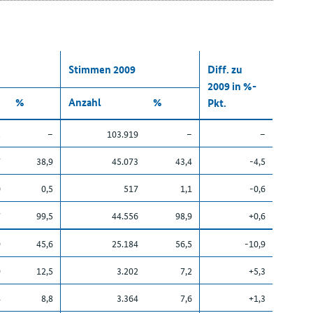
Stimmen 2009
Diff. zu
2009 in %-
%
Anzahl
%
Pkt.
2
–
103.919
–
–
7
38,9
45.073
43,4
-4,5
0
0,5
517
1,1
-0,6
7
99,5
44.556
98,9
+0,6
9
45,6
25.184
56,5
-10,9
9
12,5
3.202
7,2
+5,3
4
8,8
3.364
7,6
+1,3