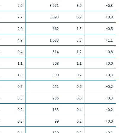
9
2,6
3.971
8,9
-6,3
5
7,7
3.093
6,9
+0,8
5
2,0
662
1,5
+0,5
7
4,9
1.683
3,8
+1,1
6
0,4
514
1,2
-0,8
2
1,1
508
1,1
±0,0
1
1,0
300
0,7
+0,3
2
0,7
251
0,6
+0,2
4
0,3
285
0,6
-0,3
8
0,2
183
0,4
-0,2
0
0,3
99
0,2
±0,0
7
0,4
139
0,3
+0,1