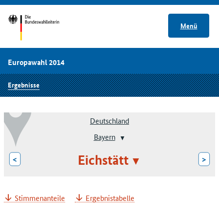
Menü
Europawahl 2014
Ergebnisse
Deutschland
Bayern
Eichstätt
<
>
Stimmenanteile
Ergebnistabelle