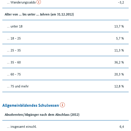
... Wanderungssaldo
-3,2
Alter von ... bis unter ... Jahren (am 31.12.2012)
... unter 18
13,7 %
... 18 - 25
5,7 %
... 25 - 35
11,3 %
... 35 - 60
36,2 %
... 60 - 75
20,3 %
... 75 und mehr
12,8 %
Allgemeinbildendes Schulwesen
Absolventen/Abgänger nach dem Abschluss (2012)
... insgesamt einschl.
6,4