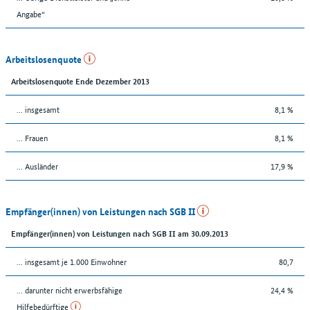
Angabe“
Arbeitslosenquote
Arbeitslosenquote Ende Dezember 2013
... insgesamt
8,1 %
... Frauen
8,1 %
... Ausländer
17,9 %
Empfänger(innen) von Leistungen nach SGB II
Empfänger(innen) von Leistungen nach SGB II am 30.09.2013
... insgesamt je 1.000 Einwohner
80,7
... darunter nicht erwerbsfähige
24,4 %
Hilfebedürftige