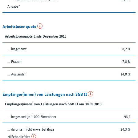
Angabe“
Arbeitslosenquote
Arbeitslosenquote Ende Dezember 2013
... insgesamt
8,2 %
... Frauen
7,8 %
... Ausländer
14,0 %
Empfänger(innen) von Leistungen nach SGB II
Empfänger(innen) von Leistungen nach SGB II am 30.09.2013
... insgesamt je 1.000 Einwohner
93,1
... darunter nicht erwerbsfähige
24,3 %
Hilfebedürftige