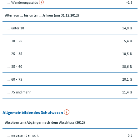
... Wanderungssaldo
-1,3
Alter von ... bis unter ... Jahren (am 31.12.2012)
... unter 18
14,0 %
... 18 - 25
5,4 %
... 25 - 35
10,5 %
... 35 - 60
38,6 %
... 60 - 75
20,1 %
... 75 und mehr
11,4 %
Allgemeinbildendes Schulwesen
Absolventen/Abgänger nach dem Abschluss (2012)
... insgesamt einschl.
5,3