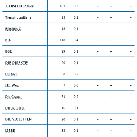
102
0,3
–
–
–
TIERSCHUTZ hier!
53
0,2
–
–
–
Tierschutzallianz
18
0,1
–
–
–
Bündnis C
118
0,4
–
–
–
BIG
29
0,1
–
–
–
BGE
20
0,1
–
–
–
DIE DIREKTE!
58
0,2
–
–
–
DiEM25
7
0,0
–
–
–
III. Weg
71
0,2
–
–
–
Die Grauen
16
0,1
–
–
–
DIE RECHTE
20
0,1
–
–
–
DIE VIOLETTEN
33
0,1
–
–
–
LIEBE