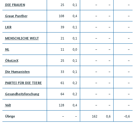
25
0,1
–
–
–
DIE FRAUEN
108
0,4
–
–
–
Graue Panther
39
0,1
–
–
–
LKR
21
0,1
–
–
–
MENSCHLICHE WELT
11
0,0
–
–
–
NL
25
0,1
–
–
–
ÖkoLinX
33
0,1
–
–
–
Die Humanisten
61
0,2
–
–
–
PARTEI FÜR DIE TIERE
64
0,2
–
–
–
Gesundheitsforschung
128
0,4
–
–
–
Volt
–
–
162
0,6
-0,6
Übrige