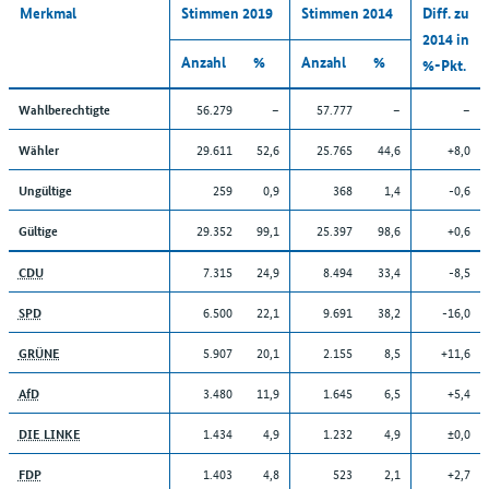
Merkmal
Stimmen 2019
Stimmen 2014
Diff. zu
2014 in
Anzahl
%
Anzahl
%
%-Pkt.
56.279
–
57.777
–
–
Wahlberechtigte
29.611
52,6
25.765
44,6
+8,0
Wähler
259
0,9
368
1,4
-0,6
Ungültige
29.352
99,1
25.397
98,6
+0,6
Gültige
7.315
24,9
8.494
33,4
-8,5
CDU
6.500
22,1
9.691
38,2
-16,0
SPD
5.907
20,1
2.155
8,5
+11,6
GRÜNE
3.480
11,9
1.645
6,5
+5,4
AfD
1.434
4,9
1.232
4,9
±0,0
DIE LINKE
1.403
4,8
523
2,1
+2,7
FDP