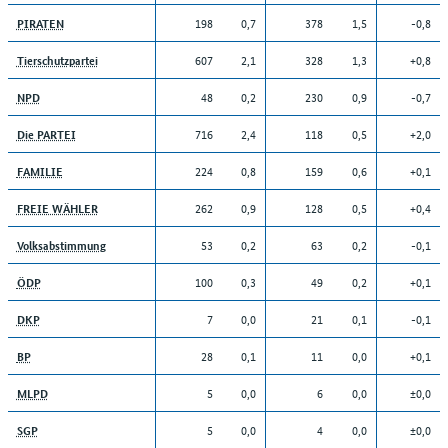
198
0,7
378
1,5
-0,8
PIRATEN
607
2,1
328
1,3
+0,8
Tierschutzpartei
48
0,2
230
0,9
-0,7
NPD
716
2,4
118
0,5
+2,0
Die PARTEI
224
0,8
159
0,6
+0,1
FAMILIE
262
0,9
128
0,5
+0,4
FREIE WÄHLER
53
0,2
63
0,2
-0,1
Volksabstimmung
100
0,3
49
0,2
+0,1
ÖDP
7
0,0
21
0,1
-0,1
DKP
28
0,1
11
0,0
+0,1
BP
5
0,0
6
0,0
±0,0
MLPD
5
0,0
4
0,0
±0,0
SGP