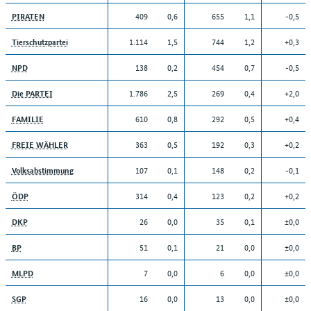
409
0,6
655
1,1
-0,5
PIRATEN
1.114
1,5
744
1,2
+0,3
Tierschutzpartei
138
0,2
454
0,7
-0,5
NPD
1.786
2,5
269
0,4
+2,0
Die PARTEI
610
0,8
292
0,5
+0,4
FAMILIE
363
0,5
192
0,3
+0,2
FREIE WÄHLER
107
0,1
148
0,2
-0,1
Volksabstimmung
314
0,4
123
0,2
+0,2
ÖDP
26
0,0
35
0,1
±0,0
DKP
51
0,1
21
0,0
±0,0
BP
7
0,0
6
0,0
±0,0
MLPD
16
0,0
13
0,0
±0,0
SGP