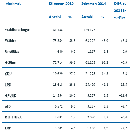
Merkmal
Stimmen 2019
Stimmen 2014
Diff. zu
2014 in
Anzahl
%
Anzahl
%
%-Pkt.
131.488
–
129.177
–
–
Wahlberechtigte
73.354
55,8
63.222
48,9
+6,8
Wähler
640
0,9
1.117
1,8
-0,9
Ungültige
72.714
99,1
62.105
98,2
+0,9
Gültige
19.629
27,0
21.278
34,3
-7,3
CDU
18.618
25,6
25.499
41,1
-15,5
SPD
14.554
20,0
5.257
8,5
+11,6
GRÜNE
6.572
9,0
3.287
5,3
+3,7
AfD
2.683
3,7
2.070
3,3
+0,4
DIE LINKE
3.381
4,6
1.190
1,9
+2,7
FDP