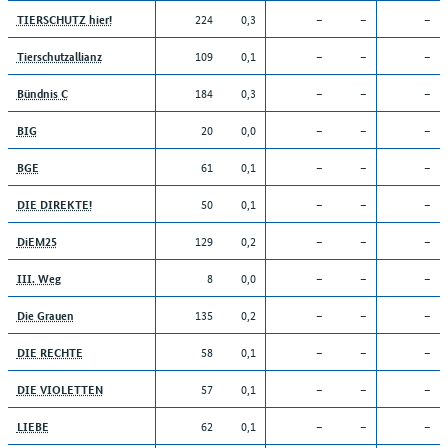
224
0,3
–
–
–
TIERSCHUTZ hier!
109
0,1
–
–
–
Tierschutzallianz
184
0,3
–
–
–
Bündnis C
20
0,0
–
–
–
BIG
61
0,1
–
–
–
BGE
50
0,1
–
–
–
DIE DIREKTE!
129
0,2
–
–
–
DiEM25
8
0,0
–
–
–
III. Weg
135
0,2
–
–
–
Die Grauen
58
0,1
–
–
–
DIE RECHTE
57
0,1
–
–
–
DIE VIOLETTEN
62
0,1
–
–
–
LIEBE