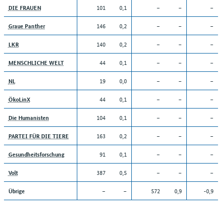
101
0,1
–
–
–
DIE FRAUEN
146
0,2
–
–
–
Graue Panther
140
0,2
–
–
–
LKR
44
0,1
–
–
–
MENSCHLICHE WELT
19
0,0
–
–
–
NL
44
0,1
–
–
–
ÖkoLinX
104
0,1
–
–
–
Die Humanisten
163
0,2
–
–
–
PARTEI FÜR DIE TIERE
91
0,1
–
–
–
Gesundheitsforschung
387
0,5
–
–
–
Volt
–
–
572
0,9
-0,9
Übrige