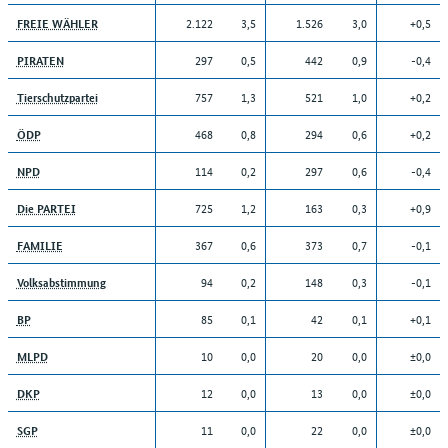
2.122
3,5
1.526
3,0
+0,5
FREIE WÄHLER
297
0,5
442
0,9
-0,4
PIRATEN
757
1,3
521
1,0
+0,2
Tierschutzpartei
468
0,8
294
0,6
+0,2
ÖDP
114
0,2
297
0,6
-0,4
NPD
725
1,2
163
0,3
+0,9
Die PARTEI
367
0,6
373
0,7
-0,1
FAMILIE
94
0,2
148
0,3
-0,1
Volksabstimmung
85
0,1
42
0,1
+0,1
BP
10
0,0
20
0,0
±0,0
MLPD
12
0,0
13
0,0
±0,0
DKP
11
0,0
22
0,0
±0,0
SGP