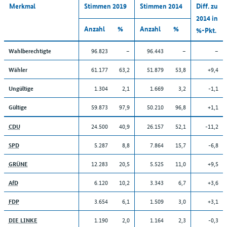
Merkmal
Stimmen 2019
Stimmen 2014
Diff. zu
2014 in
Anzahl
%
Anzahl
%
%-Pkt.
96.823
–
96.443
–
–
Wahlberechtigte
61.177
63,2
51.879
53,8
+9,4
Wähler
1.304
2,1
1.669
3,2
-1,1
Ungültige
59.873
97,9
50.210
96,8
+1,1
Gültige
24.500
40,9
26.157
52,1
-11,2
CDU
5.287
8,8
7.864
15,7
-6,8
SPD
12.283
20,5
5.525
11,0
+9,5
GRÜNE
6.120
10,2
3.343
6,7
+3,6
AfD
3.654
6,1
1.509
3,0
+3,1
FDP
1.190
2,0
1.164
2,3
-0,3
DIE LINKE