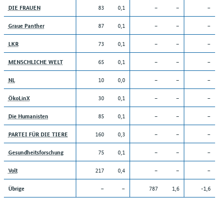
83
0,1
–
–
–
DIE FRAUEN
87
0,1
–
–
–
Graue Panther
73
0,1
–
–
–
LKR
65
0,1
–
–
–
MENSCHLICHE WELT
10
0,0
–
–
–
NL
30
0,1
–
–
–
ÖkoLinX
85
0,1
–
–
–
Die Humanisten
160
0,3
–
–
–
PARTEI FÜR DIE TIERE
75
0,1
–
–
–
Gesundheitsforschung
217
0,4
–
–
–
Volt
–
–
787
1,6
-1,6
Übrige