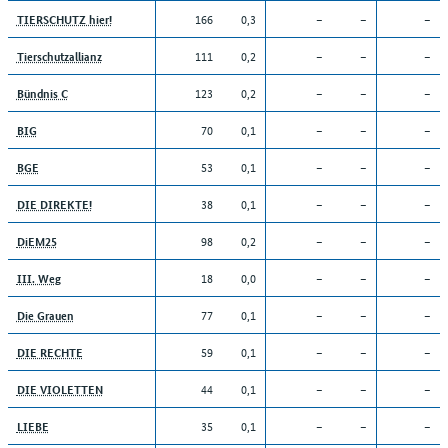
166
0,3
–
–
–
TIERSCHUTZ hier!
111
0,2
–
–
–
Tierschutzallianz
123
0,2
–
–
–
Bündnis C
70
0,1
–
–
–
BIG
53
0,1
–
–
–
BGE
38
0,1
–
–
–
DIE DIREKTE!
98
0,2
–
–
–
DiEM25
18
0,0
–
–
–
III. Weg
77
0,1
–
–
–
Die Grauen
59
0,1
–
–
–
DIE RECHTE
44
0,1
–
–
–
DIE VIOLETTEN
35
0,1
–
–
–
LIEBE