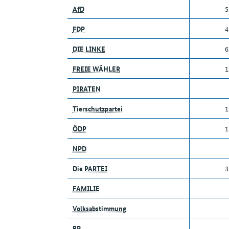
AfD
5
FDP
4
DIE LINKE
6
FREIE WÄHLER
1
PIRATEN
Tierschutzpartei
1
ÖDP
1
NPD
Die PARTEI
3
FAMILIE
Volksabstimmung
BP