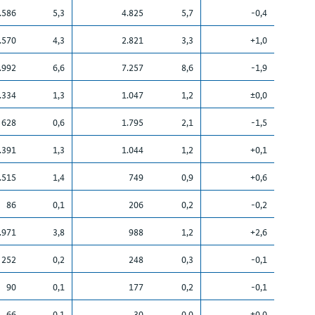
.586
5,3
4.825
5,7
-0,4
.570
4,3
2.821
3,3
+1,0
.992
6,6
7.257
8,6
-1,9
.334
1,3
1.047
1,2
±0,0
628
0,6
1.795
2,1
-1,5
.391
1,3
1.044
1,2
+0,1
.515
1,4
749
0,9
+0,6
86
0,1
206
0,2
-0,2
.971
3,8
988
1,2
+2,6
252
0,2
248
0,3
-0,1
90
0,1
177
0,2
-0,1
66
0,1
30
0,0
±0,0