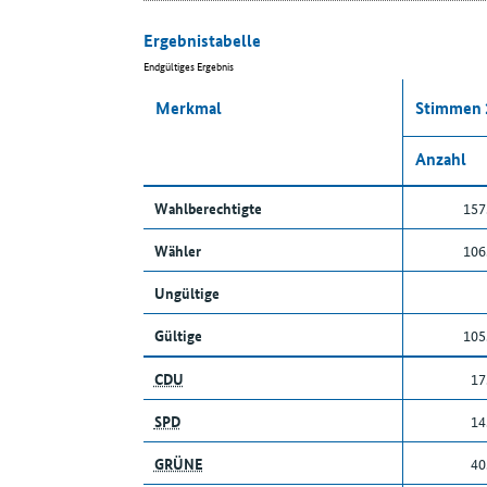
Ergebnistabelle
Endgültiges Ergebnis
Merkmal
Stimmen 
Anzahl
Wahlberechtigte
157
Wähler
106
Ungültige
Gültige
105
CDU
17
SPD
14
GRÜNE
40