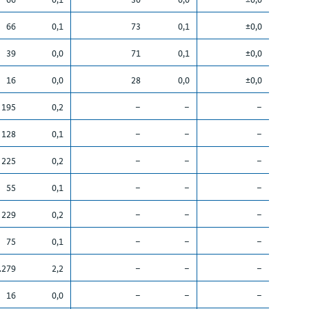
66
0,1
73
0,1
±0,0
39
0,0
71
0,1
±0,0
16
0,0
28
0,0
±0,0
195
0,2
–
–
–
128
0,1
–
–
–
225
0,2
–
–
–
55
0,1
–
–
–
229
0,2
–
–
–
75
0,1
–
–
–
.279
2,2
–
–
–
16
0,0
–
–
–