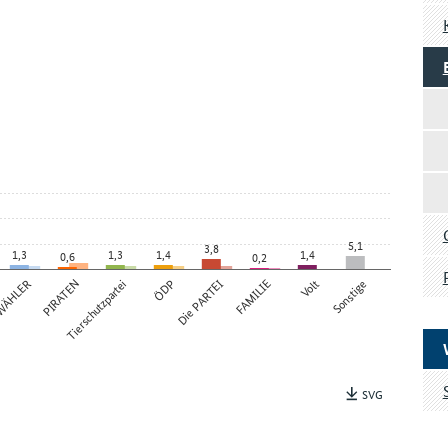
5,1
3,8
1,3
1,3
1,4
1,4
0,6
0,2
 WÄHLER
PIRATEN
Tierschutzpartei
ÖDP
Die PARTEI
FAMILIE
Volt
Sonstige
SVG