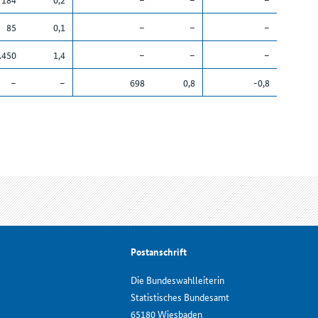
85
0,1
–
–
–
.450
1,4
–
–
–
–
–
698
0,8
-0,8
Postanschrift
Die Bundeswahlleiterin
Statistisches Bundesamt
65180 Wiesbaden