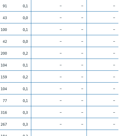
91
0,1
–
–
–
43
0,0
–
–
–
100
0,1
–
–
–
42
0,0
–
–
–
200
0,2
–
–
–
104
0,1
–
–
–
159
0,2
–
–
–
104
0,1
–
–
–
77
0,1
–
–
–
316
0,3
–
–
–
267
0,3
–
–
–
184
0,2
–
–
–