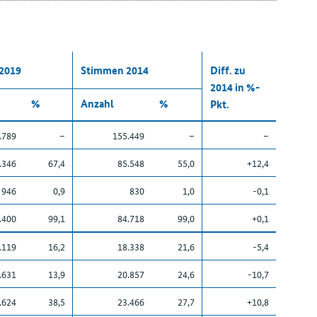
2019
Stimmen 2014
Diff. zu
2014 in %-
%
Anzahl
%
Pkt.
.789
–
155.449
–
–
.346
67,4
85.548
55,0
+12,4
946
0,9
830
1,0
-0,1
.400
99,1
84.718
99,0
+0,1
.119
16,2
18.338
21,6
-5,4
.631
13,9
20.857
24,6
-10,7
.624
38,5
23.466
27,7
+10,8