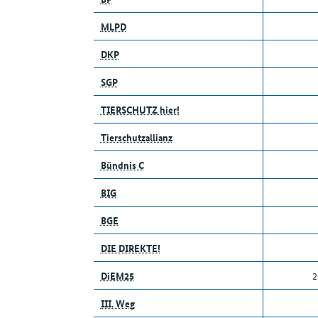
MLPD
DKP
SGP
TIERSCHUTZ hier!
Tierschutzallianz
Bündnis C
BIG
BGE
DIE DIREKTE!
DiEM25
2
III. Weg