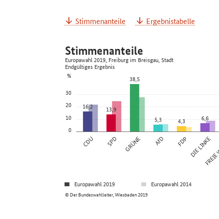
Stimmenanteile
Ergebnistabelle
Stimmenanteile
Europawahl 2019, Freiburg im Breisgau, Stadt
Endgültiges Ergebnis
%
38,5
30
20
16,2
13,9
10
6,6
5,3
4,3
0
CDU
SPD
GRÜNE
AfD
FDP
DIE LINKE
FREIE
Europawahl 2019
Europawahl 2014
© Der Bundeswahlleiter, Wiesbaden 2019