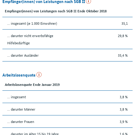
Empfänger(innen) von Leistungen nach SGB II
Empfänger(innen) von Leistungen nach SGB II Ende Oktober 2018
... insgesamt (je 1.000 Einwohner)
35,1
... darunter nicht erwerbsfähige
29,8 %
Hilfebedürftige
... darunter Ausländer
35,4 %
Arbeitslosenquote
Arbeitslosenquote Ende Januar 2019
... insgesamt
3,8 %
... darunter Männer
3,8 %
... darunter Frauen
3,9 %
... darunter im Alter 15 bis 19 Jahre
1,6 %