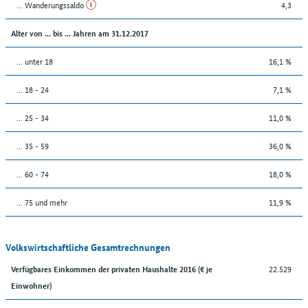
... Wanderungssaldo
4,3
Alter von ... bis ... Jahren am 31.12.2017
... unter 18
16,1 %
... 18 - 24
7,1 %
... 25 - 34
11,0 %
... 35 - 59
36,0 %
... 60 - 74
18,0 %
... 75 und mehr
11,9 %
Volkswirtschaftliche Gesamtrechnungen
22.529
Verfügbares Einkommen der privaten Haushalte 2016 (€ je
Einwohner)