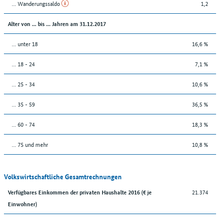
... Wanderungssaldo
1,2
Alter von ... bis ... Jahren am 31.12.2017
... unter 18
16,6 %
... 18 - 24
7,1 %
... 25 - 34
10,6 %
... 35 - 59
36,5 %
... 60 - 74
18,3 %
... 75 und mehr
10,8 %
Volkswirtschaftliche Gesamtrechnungen
21.374
Verfügbares Einkommen der privaten Haushalte 2016 (€ je
Einwohner)