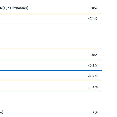
6 (€ je Einwohner)
19.857
42.142
38,5
40,5 %
48,2 %
11,3 %
r)
6,9