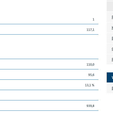
1
117,1
110,0
95,6
13,1 %
939,8