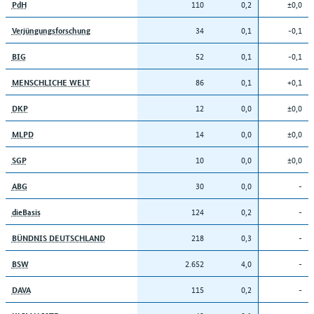
110
0,2
±0,0
PdH
34
0,1
-0,1
Verjüngungsforschung
52
0,1
-0,1
BIG
86
0,1
+0,1
MENSCHLICHE WELT
12
0,0
±0,0
DKP
14
0,0
±0,0
MLPD
10
0,0
±0,0
SGP
30
0,0
-
ABG
124
0,2
-
dieBasis
218
0,3
-
BÜNDNIS DEUTSCHLAND
2.652
4,0
-
BSW
115
0,2
-
DAVA