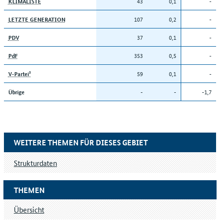
43
0,1
-
KLIMALISTE
107
0,2
-
LETZTE GENERATION
37
0,1
-
PDV
353
0,5
-
PdF
59
0,1
-
V-Partei³
-
-
-1,7
Übrige
WEITERE THEMEN FÜR DIESES GEBIET
Strukturdaten
THEMEN
Übersicht