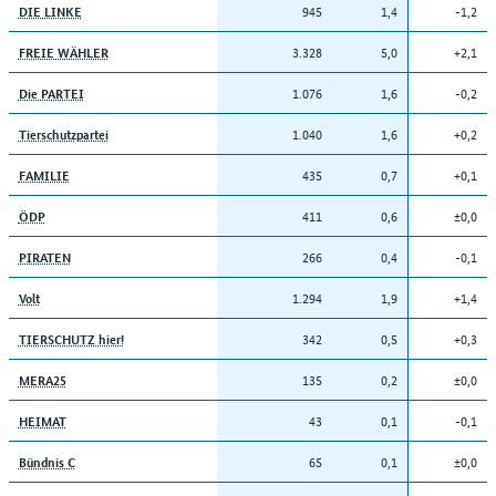
945
1,4
-1,2
DIE LINKE
3.328
5,0
+2,1
FREIE WÄHLER
1.076
1,6
-0,2
Die PARTEI
1.040
1,6
+0,2
Tierschutzpartei
435
0,7
+0,1
FAMILIE
411
0,6
±0,0
ÖDP
266
0,4
-0,1
PIRATEN
1.294
1,9
+1,4
Volt
342
0,5
+0,3
TIERSCHUTZ hier!
135
0,2
±0,0
MERA25
43
0,1
-0,1
HEIMAT
65
0,1
±0,0
Bündnis C