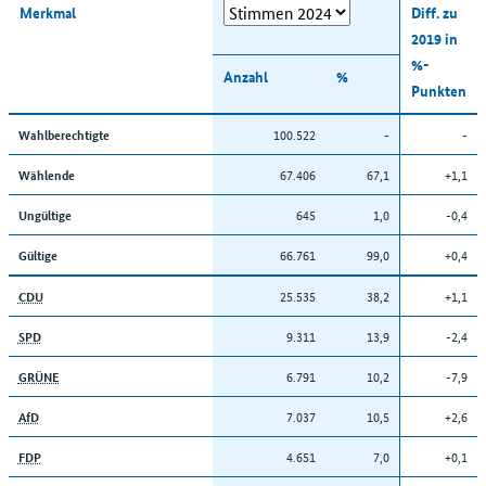
Merkmal
Diff. zu
2019 in
%-
Anzahl
%
Punkten
100.522
-
-
Wahlberechtigte
67.406
67,1
+1,1
Wählende
645
1,0
-0,4
Ungültige
66.761
99,0
+0,4
Gültige
25.535
38,2
+1,1
CDU
9.311
13,9
-2,4
SPD
6.791
10,2
-7,9
GRÜNE
7.037
10,5
+2,6
AfD
4.651
7,0
+0,1
FDP