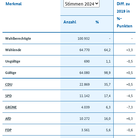
Merkmal
Diff. zu
2019 in
%-
Anzahl
%
Punkten
100.932
-
-
Wahlberechtigte
64.770
64,2
+3,3
Wählende
690
1,1
-0,5
Ungültige
64.080
98,9
+0,5
Gültige
22.869
35,7
+0,5
CDU
11.142
17,4
-4,5
SPD
4.039
6,3
-7,3
GRÜNE
10.272
16,0
+6,3
AfD
3.561
5,6
-0,6
FDP