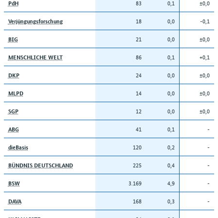
83
0,1
±0,0
PdH
18
0,0
-0,1
Verjüngungsforschung
21
0,0
±0,0
BIG
86
0,1
+0,1
MENSCHLICHE WELT
24
0,0
±0,0
DKP
14
0,0
±0,0
MLPD
12
0,0
±0,0
SGP
41
0,1
-
ABG
120
0,2
-
dieBasis
225
0,4
-
BÜNDNIS DEUTSCHLAND
3.169
4,9
-
BSW
168
0,3
-
DAVA