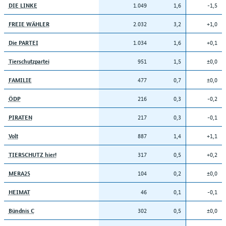
1.049
1,6
-1,5
DIE LINKE
2.032
3,2
+1,0
FREIE WÄHLER
1.034
1,6
+0,1
Die PARTEI
951
1,5
±0,0
Tierschutzpartei
477
0,7
±0,0
FAMILIE
216
0,3
-0,2
ÖDP
217
0,3
-0,1
PIRATEN
887
1,4
+1,1
Volt
317
0,5
+0,2
TIERSCHUTZ hier!
104
0,2
±0,0
MERA25
46
0,1
-0,1
HEIMAT
302
0,5
±0,0
Bündnis C