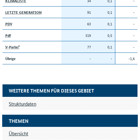
34
0,1
-
KLIMALISTE
91
0,1
-
LETZTE GENERATION
63
0,1
-
PDV
319
0,5
-
PdF
77
0,1
-
V-Partei³
-
-
-1,6
Übrige
WEITERE THEMEN FÜR DIESES GEBIET
Strukturdaten
THEMEN
Übersicht