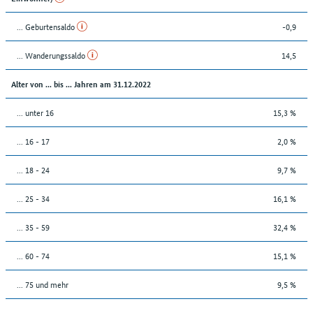
... Geburtensaldo
-0,9
... Wanderungssaldo
14,5
Alter von ... bis ... Jahren am 31.12.2022
... unter 16
15,3 %
... 16 - 17
2,0 %
... 18 - 24
9,7 %
... 25 - 34
16,1 %
... 35 - 59
32,4 %
... 60 - 74
15,1 %
... 75 und mehr
9,5 %