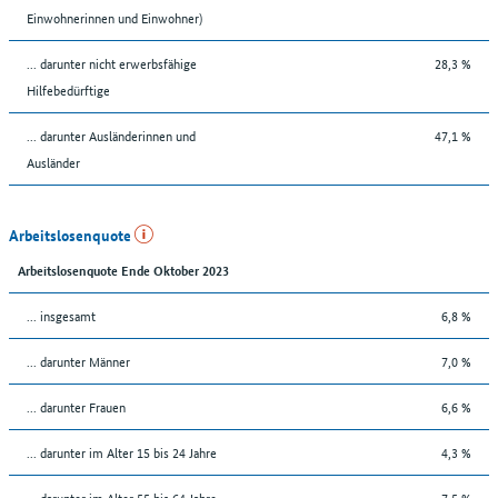
Einwohnerinnen und Einwohner)
... darunter nicht erwerbsfähige
28,3 %
Hilfebedürftige
... darunter Ausländerinnen und
47,1 %
Ausländer
Arbeitslosenquote
Arbeitslosenquote Ende Oktober 2023
... insgesamt
6,8 %
... darunter Männer
7,0 %
... darunter Frauen
6,6 %
... darunter im Alter 15 bis 24 Jahre
4,3 %
... darunter im Alter 55 bis 64 Jahre
7,5 %