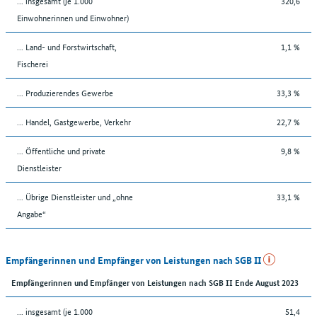
... insgesamt (je 1.000
320,6
Einwohnerinnen und Einwohner)
... Land- und Forstwirtschaft,
1,1 %
Fischerei
... Produzierendes Gewerbe
33,3 %
... Handel, Gastgewerbe, Verkehr
22,7 %
... Öffentliche und private
9,8 %
Dienstleister
... Übrige Dienstleister und „ohne
33,1 %
Angabe“
Empfängerinnen und Empfänger von Leistungen nach SGB II
Empfängerinnen und Empfänger von Leistungen nach SGB II Ende August 2023
... insgesamt (je 1.000
51,4