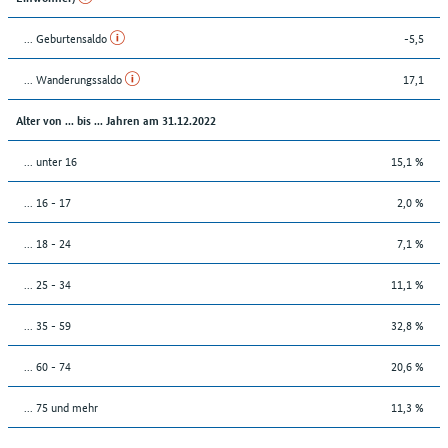
... Geburtensaldo
-5,5
... Wanderungssaldo
17,1
Alter von ... bis ... Jahren am 31.12.2022
... unter 16
15,1 %
... 16 - 17
2,0 %
... 18 - 24
7,1 %
... 25 - 34
11,1 %
... 35 - 59
32,8 %
... 60 - 74
20,6 %
... 75 und mehr
11,3 %