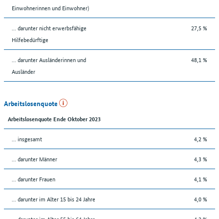
Einwohnerinnen und Einwohner)
... darunter nicht erwerbsfähige
27,5 %
Hilfebedürftige
... darunter Ausländerinnen und
48,1 %
Ausländer
Arbeitslosenquote
Arbeitslosenquote Ende Oktober 2023
... insgesamt
4,2 %
... darunter Männer
4,3 %
... darunter Frauen
4,1 %
... darunter im Alter 15 bis 24 Jahre
4,0 %
... darunter im Alter 55 bis 64 Jahre
4,2 %