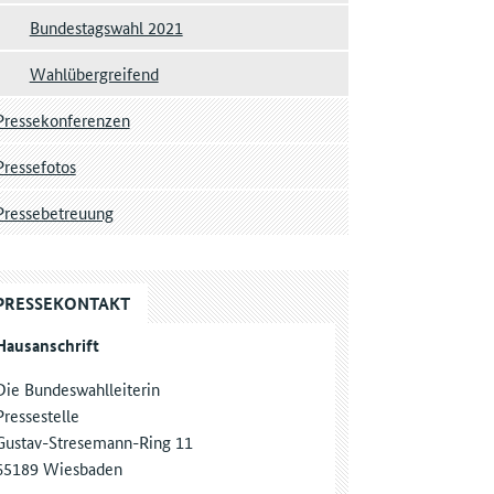
Bundestagswahl 2021
Wahlübergreifend
Pressekonferenzen
Pressefotos
Pressebetreuung
PRESSEKONTAKT
Hausanschrift
Die Bundeswahlleiterin
Pressestelle
Gustav-Stresemann-Ring 11
65189 Wiesbaden