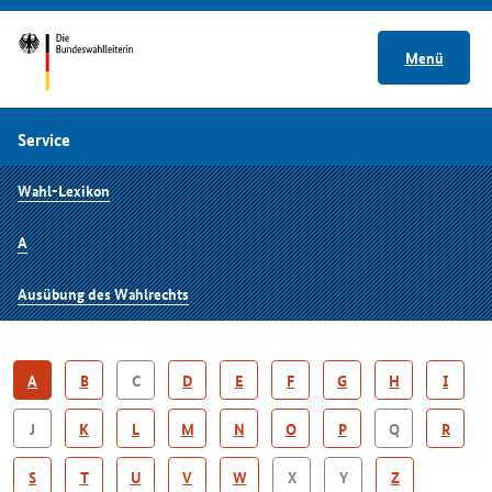
Menü
Service
Wahl-Lexikon
A
Ausübung des Wahlrechts
A
B
C
D
E
F
G
H
I
J
K
L
M
N
O
P
Q
R
S
T
U
V
W
X
Y
Z