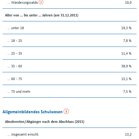
... Wanderungssaldo
10,0
Alter von ... bis unter ... Jahren (am 31.12.2011)
... unter 18
19,3 %
... 18 - 25
7,8 %
... 25 - 35
11,4 %
... 35 - 60
38,9 %
... 60 - 75
15,1 %
... 75 und mehr
7,5 %
Allgemeinbildendes Schulwesen
Absolventen/Abgänger nach dem Abschluss (2011)
... insgesamt einschl.
13,2