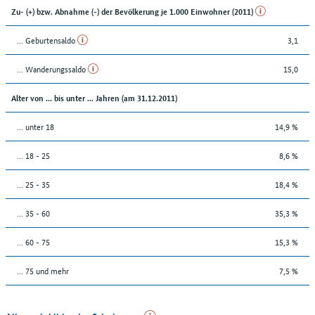
Zu- (+) bzw. Abnahme (-) der Bevölkerung je 1.000 Einwohner (2011)
... Geburtensaldo
3,1
... Wanderungssaldo
15,0
Alter von ... bis unter ... Jahren (am 31.12.2011)
... unter 18
14,9 %
... 18 - 25
8,6 %
... 25 - 35
18,4 %
... 35 - 60
35,3 %
... 60 - 75
15,3 %
... 75 und mehr
7,5 %