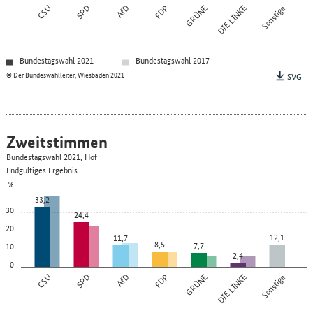
CSU
SPD
AfD
FDP
GRÜNE
DIE LINKE
Sonstige
Bundestagswahl 2021
Bundestagswahl 2017
© Der Bundeswahlleiter, Wiesbaden 2021
SVG
Zweitstimmen
Bundestagswahl 2021, Hof
Endgültiges Ergebnis
%
33,2
30
24,4
20
12,1
11,7
8,5
7,7
10
2,4
0
CSU
SPD
AfD
FDP
GRÜNE
DIE LINKE
Sonstige