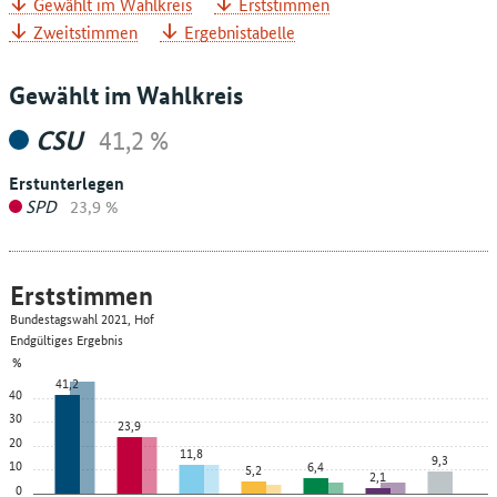
Gewählt im Wahlkreis
Erststimmen
Zweitstimmen
Ergebnistabelle
Gewählt im Wahlkreis
CSU
41,2 %
Erstunterlegen
SPD
23,9 %
Erststimmen
Bundestagswahl 2021, Hof
Endgültiges Ergebnis
%
41,2
40
30
23,9
20
11,8
9,3
10
6,4
5,2
2,1
0