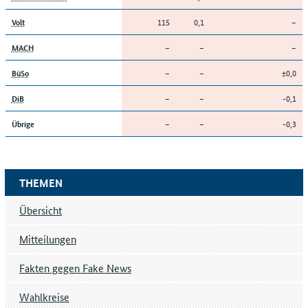
115
0,1
–
Volt
–
–
–
MACH
–
–
±0,0
BüSo
–
–
-0,1
DiB
–
–
-0,3
Übrige
THEMEN
Übersicht
Mitteilungen
Fakten gegen Fake News
Wahlkreise