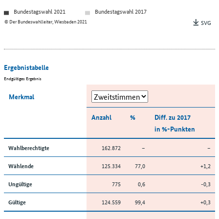
Bundestagswahl 2021
Bundestagswahl 2017
© Der Bundeswahlleiter, Wiesbaden 2021
SVG
Ergebnistabelle
Endgültiges Ergebnis
Merkmal
Anzahl
%
Diff. zu 2017
in %-Punkten
162.872
–
–
Wahlberechtigte
125.334
77,0
+1,2
Wählende
775
0,6
-0,3
Ungültige
124.559
99,4
+0,3
Gültige