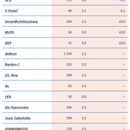
80
0,1
-0,1
V-Partei³
164
0,1
±0,0
Gesundheitsforschung
16
0,0
±0,0
MLPD
15
0,0
±0,0
DKP
1.339
1,1
–
dieBasis
255
0,2
–
Bündnis C
109
0,1
–
III. Weg
63
0,1
–
du.
30
0,0
–
LKR
106
0,1
–
Die Humanisten
399
0,3
–
Team Todenhöfer
228
0,2
–
UNABHÄNGIGE