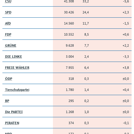
41.308
33,2
-5,6
CSU
30.426
24,4
+2,3
SPD
14.560
11,7
-1,5
AfD
10.552
8,5
+0,6
FDP
9.628
7,7
+2,2
GRÜNE
3.004
2,4
-3,3
DIE LINKE
7.955
6,4
+3,8
FREIE WÄHLER
318
0,3
±0,0
ÖDP
1.780
1,4
+0,4
Tierschutzpartei
295
0,2
±0,0
BP
1.268
1,0
±0,0
Die PARTEI
374
0,3
-0,1
PIRATEN
172
0,1
-0,3
NPD