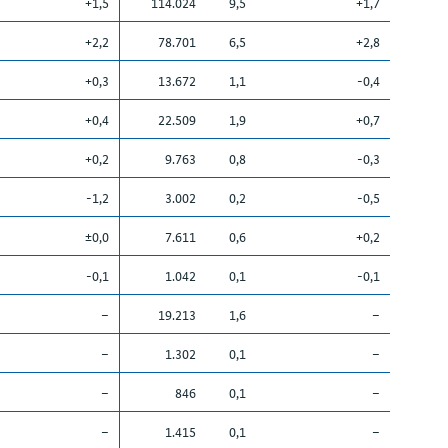
+1,5
114.024
9,5
+1,7
+2,2
78.701
6,5
+2,8
+0,3
13.672
1,1
-0,4
+0,4
22.509
1,9
+0,7
+0,2
9.763
0,8
-0,3
-1,2
3.002
0,2
-0,5
±0,0
7.611
0,6
+0,2
-0,1
1.042
0,1
-0,1
–
19.213
1,6
–
–
1.302
0,1
–
–
846
0,1
–
–
1.415
0,1
–