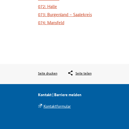
072: Halle
073: Burgenland – Saalekreis
074: Mansfeld
Seite drucken
Seite teilen
Kontakt | Barriere melden
Kontaktformular