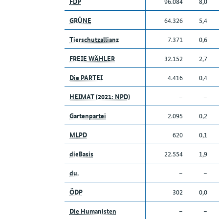
FDP
96.084
8,0
GRÜNE
64.326
5,4
Tierschutzallianz
7.371
0,6
FREIE WÄHLER
32.152
2,7
Die PARTEI
4.416
0,4
HEIMAT (2021: NPD)
–
–
Gartenpartei
2.095
0,2
MLPD
620
0,1
dieBasis
22.554
1,9
du.
–
–
ÖDP
302
0,0
Die Humanisten
–
–