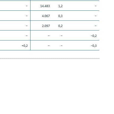
–
14.483
1,2
–
–
4.067
0,3
–
–
2.097
0,2
–
–
–
–
-0,2
+0,2
–
–
-0,3