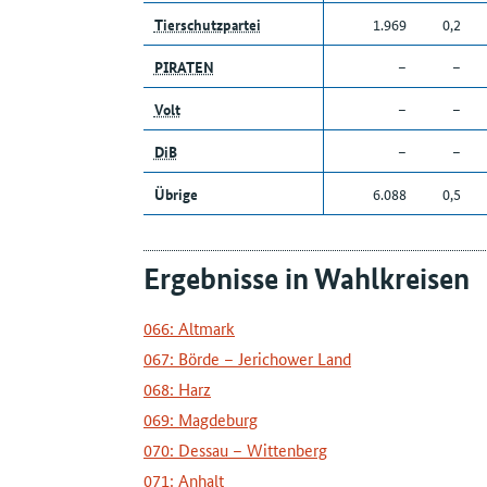
Tierschutzpartei
1.969
0,2
PIRATEN
–
–
Volt
–
–
DiB
–
–
Übrige
6.088
0,5
Ergebnisse in Wahlkreisen
066: Altmark
067: Börde – Jerichower Land
068: Harz
069: Magdeburg
070: Dessau – Wittenberg
071: Anhalt