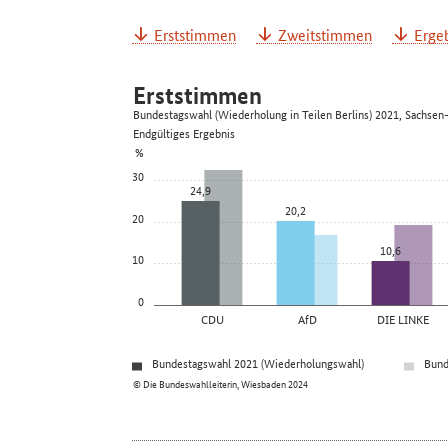
Erststimmen
Zweitstimmen
Ergeb
Erststimmen
Bundestagswahl (Wiederholung in Teilen Berlins) 2021, Sachsen
Endgültiges Ergebnis
%
30
24,9
20,2
20
10,6
10
0
CDU
AfD
DIE LINKE
Bundestagswahl 2021 (Wiederholungswahl)
Bund
© Die Bundeswahlleiterin, Wiesbaden 2024