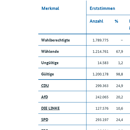
Merkmal
Erststimmen
Anzahl
%
Wahlberechtigte
1.789.775
–
Wählende
1.214.761
67,9
Ungültige
14.583
1,2
Gültige
1.200.178
98,8
CDU
299.363
24,9
AfD
242.065
20,2
DIE LINKE
127.576
10,6
SPD
293.197
24,4