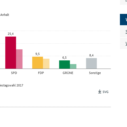
-Anhalt
25,4
9,5
8,4
6,5
SPD
FDP
GRÜNE
Sonstige
estagswahl 2017
SVG