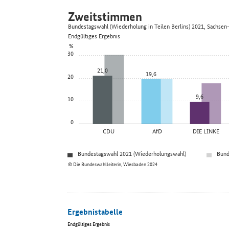
Zweitstimmen
Bundestagswahl (Wiederholung in Teilen Berlins) 2021, Sachsen
Endgültiges Ergebnis
%
30
21,0
19,6
20
9,6
10
0
CDU
AfD
DIE LINKE
Bundestagswahl 2021 (Wiederholungswahl)
Bund
© Die Bundeswahlleiterin, Wiesbaden 2024
Ergebnistabelle
Endgültiges Ergebnis