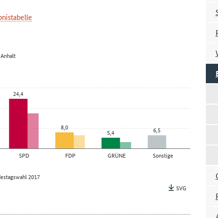
nistabelle
-Anhalt
24,4
8,0
6,5
5,4
SPD
FDP
GRÜNE
Sonstige
estagswahl 2017
SVG