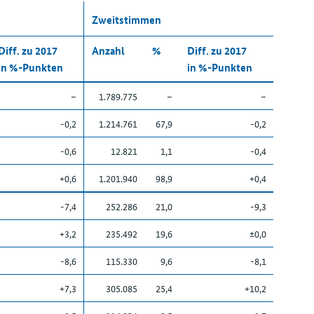
Zweitstimmen
Diff. zu 2017
Anzahl
%
Diff. zu 2017
in %-Punkten
in %-Punkten
–
1.789.775
–
–
-0,2
1.214.761
67,9
-0,2
-0,6
12.821
1,1
-0,4
+0,6
1.201.940
98,9
+0,4
-7,4
252.286
21,0
-9,3
+3,2
235.492
19,6
±0,0
-8,6
115.330
9,6
-8,1
+7,3
305.085
25,4
+10,2