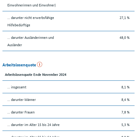
Einwohnerinnen und Einwohner)
... darunter nicht erwerbsfähige
27,1 %
Hilfebedürftige
... darunter Ausländerinnen und
48,0 %
Ausländer
Arbeitslosenquote
Arbeitslosenquote Ende November 2024
... insgesamt
8,1 %
... darunter Männer
8,4 %
... darunter Frauen
7,8 %
... darunter im Alter 15 bis 24 Jahre
5,3 %
... darunter im Alter 55 bis 64 Jahre
8,9 %