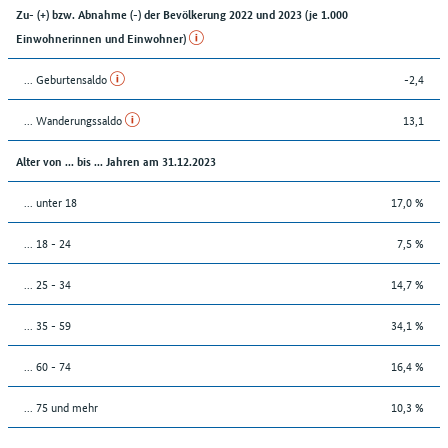
Zu- (+) bzw. Abnahme (-) der Bevölkerung 2022 und 2023 (je 1.000
Einwohnerinnen und Einwohner)
... Geburtensaldo
-2,4
... Wanderungssaldo
13,1
Alter von ... bis ... Jahren am 31.12.2023
... unter 18
17,0 %
... 18 - 24
7,5 %
... 25 - 34
14,7 %
... 35 - 59
34,1 %
... 60 - 74
16,4 %
... 75 und mehr
10,3 %