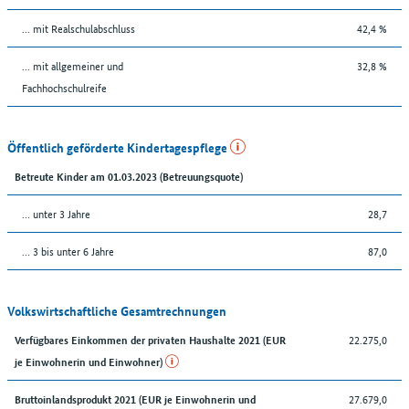
... mit Realschulabschluss
42,4 %
... mit allgemeiner und
32,8 %
Fachhochschulreife
Öffentlich geförderte Kindertagespflege
Betreute Kinder am 01.03.2023 (Betreuungsquote)
… unter 3 Jahre
28,7
… 3 bis unter 6 Jahre
87,0
Volkswirtschaftliche Gesamtrechnungen
22.275,0
Verfügbares Einkommen der privaten Haushalte 2021 (EUR
je Einwohnerin und Einwohner)
27.679,0
Bruttoinlandsprodukt 2021 (EUR je Einwohnerin und