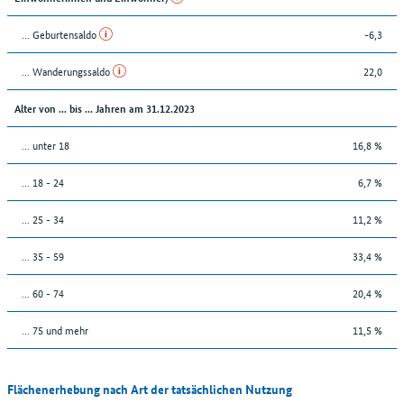
... Geburtensaldo
-6,3
... Wanderungssaldo
22,0
Alter von ... bis ... Jahren am 31.12.2023
... unter 18
16,8 %
... 18 - 24
6,7 %
... 25 - 34
11,2 %
... 35 - 59
33,4 %
... 60 - 74
20,4 %
... 75 und mehr
11,5 %
Flächenerhebung nach Art der tatsächlichen Nutzung