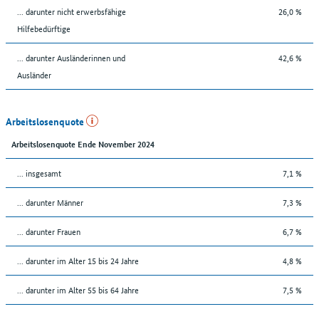
... darunter nicht erwerbsfähige
26,0 %
Hilfebedürftige
... darunter Ausländerinnen und
42,6 %
Ausländer
Arbeitslosenquote
Arbeitslosenquote Ende November 2024
... insgesamt
7,1 %
... darunter Männer
7,3 %
... darunter Frauen
6,7 %
... darunter im Alter 15 bis 24 Jahre
4,8 %
... darunter im Alter 55 bis 64 Jahre
7,5 %