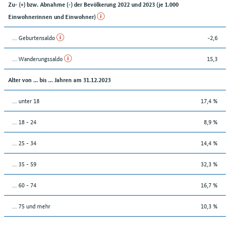
Zu- (+) bzw. Abnahme (-) der Bevölkerung 2022 und 2023 (je 1.000
Einwohnerinnen und Einwohner)
... Geburtensaldo
-2,6
... Wanderungssaldo
15,3
Alter von ... bis ... Jahren am 31.12.2023
... unter 18
17,4 %
... 18 - 24
8,9 %
... 25 - 34
14,4 %
... 35 - 59
32,3 %
... 60 - 74
16,7 %
... 75 und mehr
10,3 %