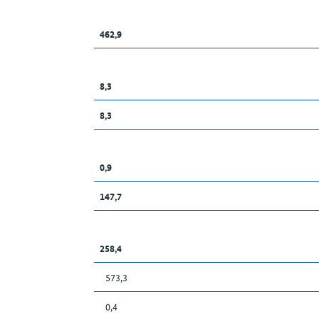
462,9
8,3
8,3
0,9
147,7
258,4
573,3
0,4