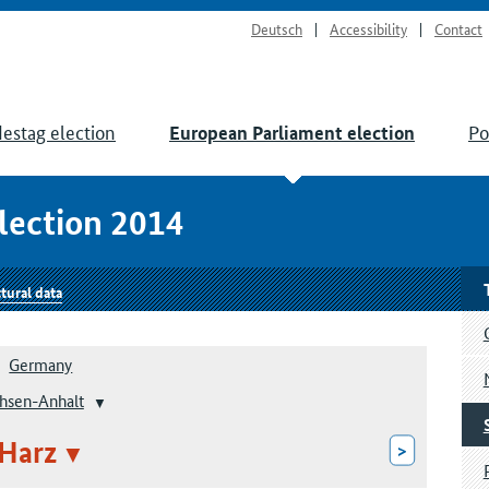
Deutsch
Accessibility
Contact
estag election
Po
European Parliament election
lection 2014
tural data
Germany
hsen-Anhalt
Harz
>