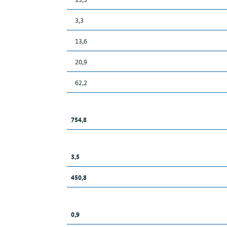
3,3
13,6
20,9
62,2
754,8
3,5
450,8
0,9