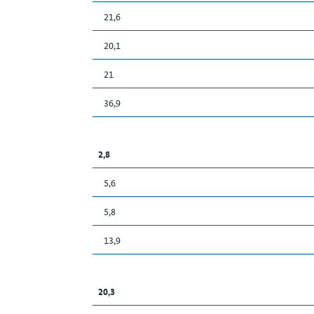
21,6
20,1
21
36,9
2,8
5,6
5,8
13,9
20,3