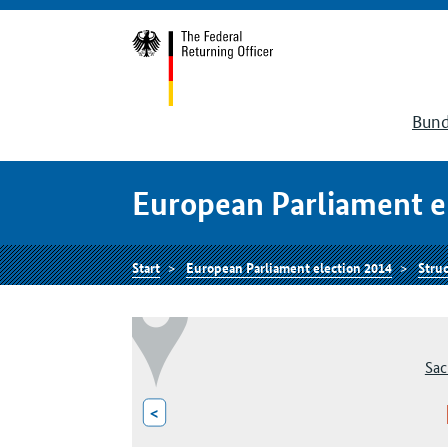
Bund
European Parliament e
Start
European Parliament election 2014
Struc
Sac
<