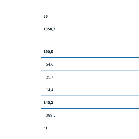
55
1358,7
190,5
54,6
25,7
14,4
140,2
389,5
-1