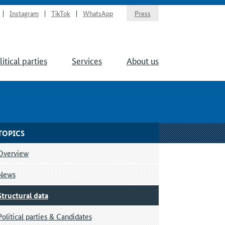
Instagram
TikTok
WhatsApp
Press
litical parties
Services
About us
TOPICS
Overview
News
Structural data
Political parties & Candidates