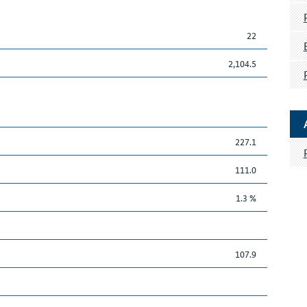
22
2,104.5
227.1
111.0
1.3 %
107.9