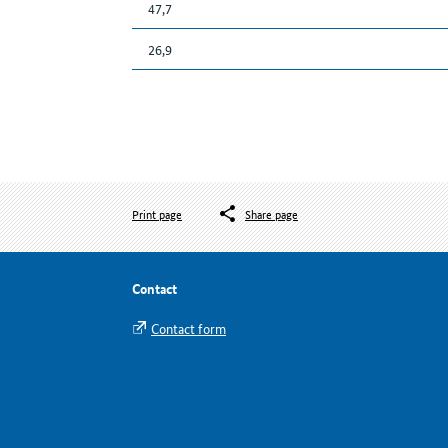
47,7
26,9
Print page
Share page
Contact
Contact form