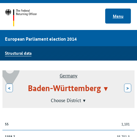
Menu
European Parliament election 2014
Structural data
Germany
Baden-Württemberg
<
>
Choose District
1,101
55
35,751.3
1358,7