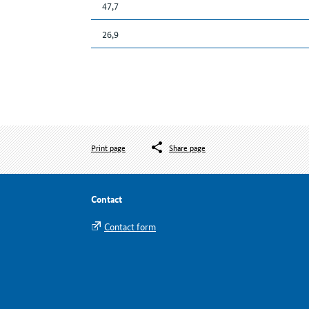
47,7
26,9
Print page
Share page
Contact
Contact form