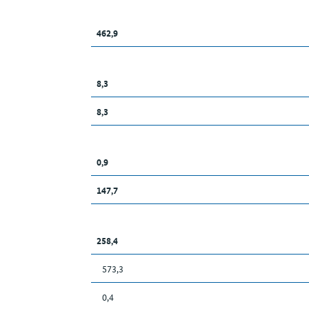
462,9
8,3
8,3
0,9
147,7
258,4
573,3
0,4