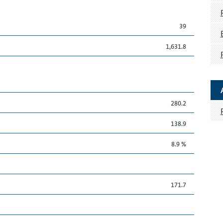
39
1,631.8
280.2
138.9
8.9 %
171.7