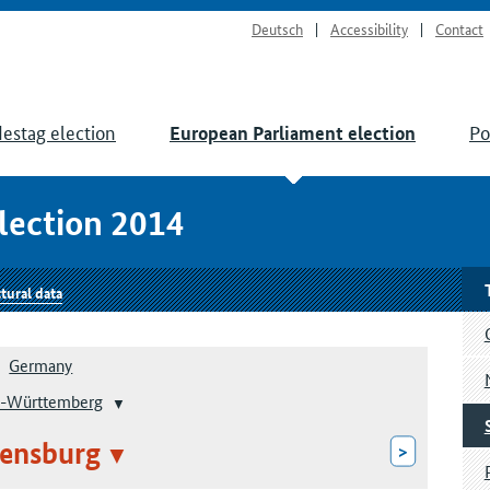
Deutsch
Accessibility
Contact
estag election
Po
European Parliament election
lection 2014
tural data
Germany
-Württemberg
ensburg
>