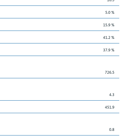
5.0 %
15.9 %
41.2 %
37.9 %
726.5
4.3
451.9
0.8