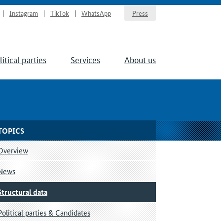
Instagram
TikTok
WhatsApp
Press
litical parties
Services
About us
TOPICS
Overview
News
Structural data
Political parties & Candidates