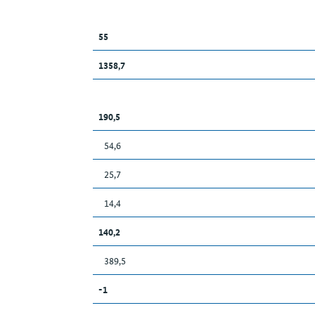
55
1358,7
190,5
54,6
25,7
14,4
140,2
389,5
-1