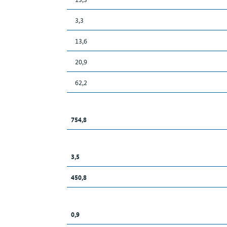
3,3
13,6
20,9
62,2
754,8
3,5
450,8
0,9