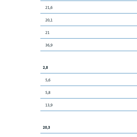
21,6
20,1
21
36,9
2,8
5,6
5,8
13,9
20,3