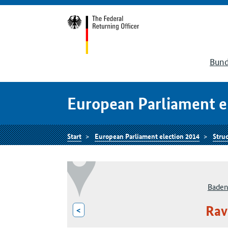
Bund
European Parliament e
Start
European Parliament election 2014
Struc
Baden
Rav
<