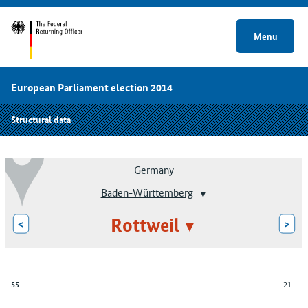
Menu
European Parliament election 2014
Structural data
Germany
Baden-Württemberg
Rottweil
<
>
21
55