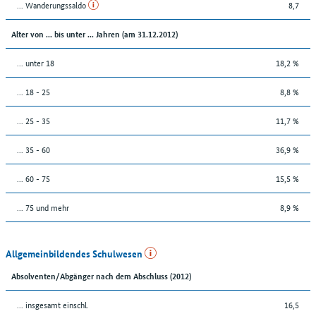
... Wanderungssaldo
8,7
Alter von ... bis unter ... Jahren (am 31.12.2012)
... unter 18
18,2 %
... 18 - 25
8,8 %
... 25 - 35
11,7 %
... 35 - 60
36,9 %
... 60 - 75
15,5 %
... 75 und mehr
8,9 %
Allgemeinbildendes Schulwesen
Absolventen/Abgänger nach dem Abschluss (2012)
... insgesamt einschl.
16,5