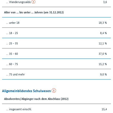
... Wanderungssaldo
3,6
Alter von ... bis unter ... Jahren (am 31.12.2012)
... unter 18
18,3 %
... 18 - 25
8,4 %
... 25 - 35
12,1 %
... 35 - 60
37,0 %
... 60 - 75
15,2 %
... 75 und mehr
9,0 %
Allgemeinbildendes Schulwesen
Absolventen/Abgänger nach dem Abschluss (2012)
... insgesamt einschl.
15,4