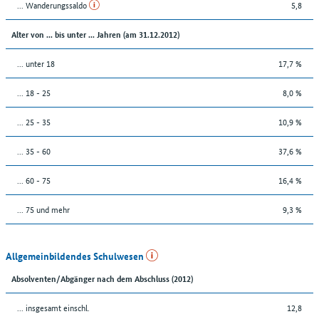
... Wanderungssaldo
5,8
Alter von ... bis unter ... Jahren (am 31.12.2012)
... unter 18
17,7 %
... 18 - 25
8,0 %
... 25 - 35
10,9 %
... 35 - 60
37,6 %
... 60 - 75
16,4 %
... 75 und mehr
9,3 %
Allgemeinbildendes Schulwesen
Absolventen/Abgänger nach dem Abschluss (2012)
... insgesamt einschl.
12,8