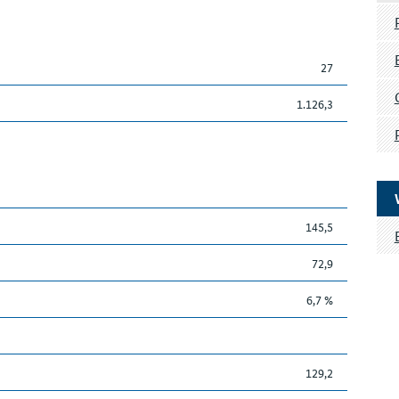
27
1.126,3
145,5
72,9
6,7 %
129,2