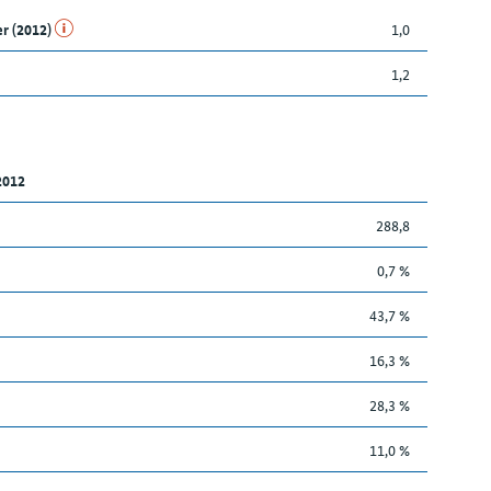
er (2012)
1,0
1,2
2012
288,8
0,7 %
43,7 %
16,3 %
28,3 %
11,0 %