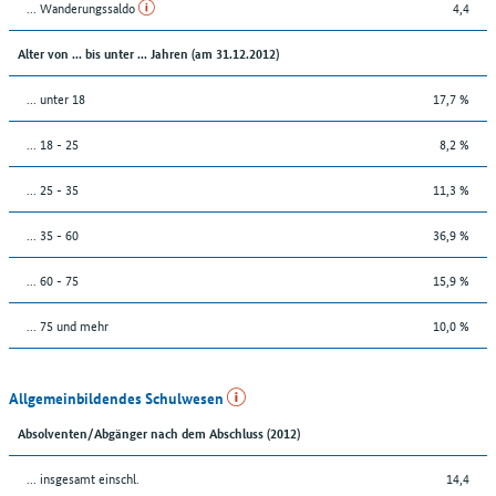
... Wanderungssaldo
4,4
Alter von ... bis unter ... Jahren (am 31.12.2012)
... unter 18
17,7 %
... 18 - 25
8,2 %
... 25 - 35
11,3 %
... 35 - 60
36,9 %
... 60 - 75
15,9 %
... 75 und mehr
10,0 %
Allgemeinbildendes Schulwesen
Absolventen/Abgänger nach dem Abschluss (2012)
... insgesamt einschl.
14,4