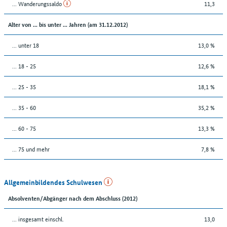
... Wanderungssaldo
11,3
Alter von ... bis unter ... Jahren (am 31.12.2012)
... unter 18
13,0 %
... 18 - 25
12,6 %
... 25 - 35
18,1 %
... 35 - 60
35,2 %
... 60 - 75
13,3 %
... 75 und mehr
7,8 %
Allgemeinbildendes Schulwesen
Absolventen/Abgänger nach dem Abschluss (2012)
... insgesamt einschl.
13,0