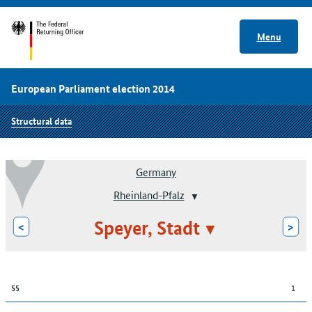
Menu
European Parliament election 2014
Structural data
Germany
Rheinland-Pfalz
Speyer, Stadt
<
>
1
55