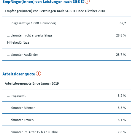
Empfänger(innen) von Leistungen nach SGB II
Empfänger(innen) von Leistungen nach SGB II Ende Oktober 2018
... insgesamt (je 1.000 Einwohner)
67,2
... darunter nicht erwerbsfähige
28,8 %
Hilfebedürftige
... darunter Ausländer
25,7 %
Arbeitslosenquote
Arbeitslosenquote Ende Januar 2019
... insgesamt
5,2 %
... darunter Männer
5,3 %
... darunter Frauen
5,1 %
... darunter im Alter 15 bis 19 Jahre
2,6 %