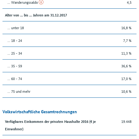
... Wanderungssaldo
4,5
Alter von ... bis ... Jahren am 31.12.2017
... unter 18
16,8 %
... 18 - 24
7,7 %
... 25 - 34
11,3 %
... 35 - 59
36,6 %
... 60 - 74
17,0 %
... 75 und mehr
10,6 %
Volkswirtschaftliche Gesamtrechnungen
19.448
Verfügbares Einkommen der privaten Haushalte 2016 (€ je
Einwohner)