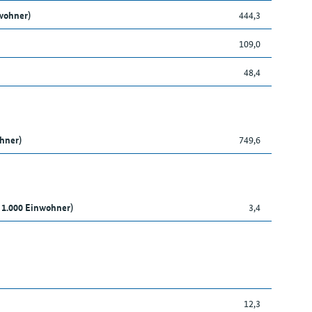
wohner)
444,3
109,0
48,4
ohner)
749,6
 1.000 Einwohner)
3,4
12,3