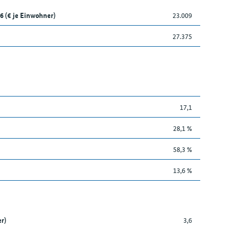
6 (€ je Einwohner)
23.009
27.375
17,1
28,1 %
58,3 %
13,6 %
r)
3,6