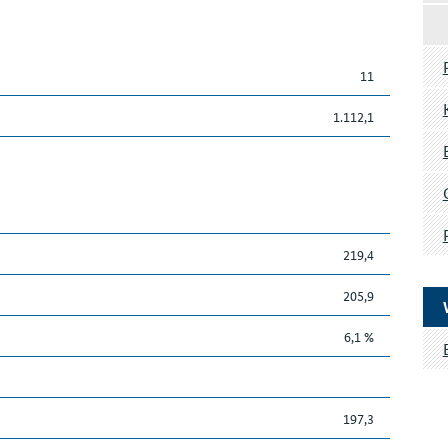
11
1.112,1
219,4
205,9
6,1 %
197,3