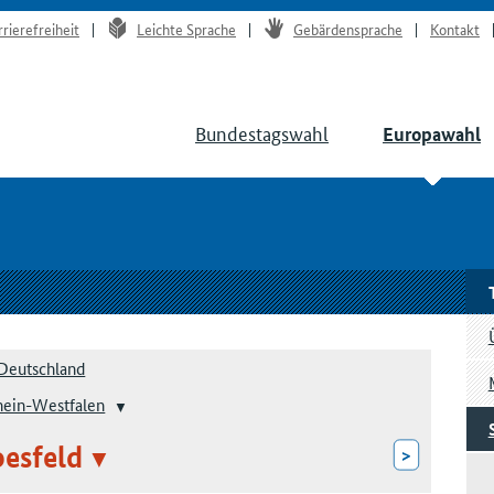
rrierefreiheit
Leichte Sprache
Gebärdensprache
Kontakt
Bundestagswahl
Europawahl
Deutschland
hein-Westfalen
esfeld
>