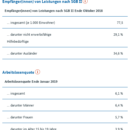
Empfänger(innen) von Leistungen nach SGB II
Empfänger(innen) von Leistungen nach SGB II Ende Oktober 2018
... insgesamt (je 1.000 Einwohner)
77,5
... darunter nicht erwerbsfähige
29,1 %
Hilfebedürftige
... darunter Ausländer
34,6 %
Arbeitslosenquote
Arbeitslosenquote Ende Januar 2019
... insgesamt
6,1 %
... darunter Männer
6,4 %
... darunter Frauen
5,7 %
... darunter im Alter 15 bis 19 Jahre
3,9 %