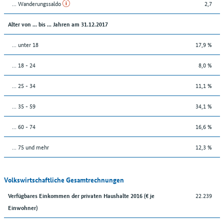
... Wanderungssaldo
2,7
Alter von ... bis ... Jahren am 31.12.2017
... unter 18
17,9 %
... 18 - 24
8,0 %
... 25 - 34
11,1 %
... 35 - 59
34,1 %
... 60 - 74
16,6 %
... 75 und mehr
12,3 %
Volkswirtschaftliche Gesamtrechnungen
22.239
Verfügbares Einkommen der privaten Haushalte 2016 (€ je
Einwohner)