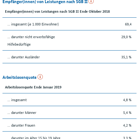
Empfänger(innen) von Leistungen nach SGB II
Empfänger(innen) von Leistungen nach SGB II Ende Oktober 2018
... insgesamt (je 1.000 Einwohner)
69,4
... darunter nicht erwerbsfähige
29,0 %
Hilfebedürftige
... darunter Ausländer
35,1 %
Arbeitslosenquote
Arbeitslosenquote Ende Januar 2019
... insgesamt
4,8 %
... darunter Männer
5,4 %
... darunter Frauen
4,2 %
... darunter im Alter 15 bis 19 Jahre
3,3 %