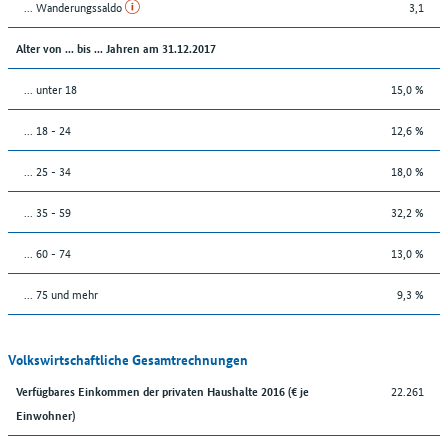
... Wanderungssaldo
3,1
Alter von ... bis ... Jahren am 31.12.2017
... unter 18
15,0 %
... 18 - 24
12,6 %
... 25 - 34
18,0 %
... 35 - 59
32,2 %
... 60 - 74
13,0 %
... 75 und mehr
9,3 %
Volkswirtschaftliche Gesamtrechnungen
22.261
Verfügbares Einkommen der privaten Haushalte 2016 (€ je
Einwohner)