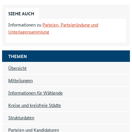
werden können
SIEHE AUCH
eine Versicherung an Eides statt bezüglich der
Versammlung zur Aufstellung des Wahlvorschlages
Informationen zu
Parteien, Parteigründung und
seitens der Versammlungsleitung und zwei von der
Unterlagensammlung
Versammlung bestimmten Teilnehmerinnen oder
Teilnehmern
THEMEN
-
Anlage 19
zu § 32 Absatz 4 Nummer 3 EuWO -
Übersicht
Sofern die den Wahlvorschlag einreichende Partei oder
sonstige politische Vereinigung nicht im Europäischen
Mitteilungen
Parlament, im Deutschen Bundestag oder in einem Landtag
seit deren letzter Wahl auf Grund eigener Wahlvorschläge
Informationen für Wählende
im Wahlgebiet ununterbrochen mit mindestens fünf
Abgeordneten vertreten ist, sind dem Wahlvorschlag
Kreise und kreisfreie Städte
zusätzlich folgende Unterlagen
beizufügen:
Strukturdaten
Unterstützungsunterschriften
Parteien und Kandidaturen