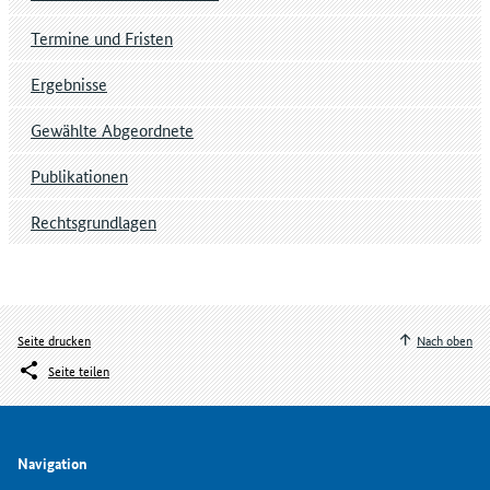
Bei
Listen für einzelne Länder
sind
Unterstützungsunterschriften von
1 vom
Termine und Fristen
Tausend der Wahlberechtigten des betreffenden
Ergebnisse
Landes
bei der letzten Wahl zum Europäischen
Parlament, jedoch höchstens von 2.000
Gewählte Abgeordnete
Wahlberechtigten vorzulegen. Bei einer
gemeinsamen Liste für alle Länder
sind
Publikationen
Unterstützungsunterschriften von 4.000
Wahlberechtigten vorzulegen.
Rechtsgrundlagen
Die Unterstützungsunterschriften müssen auf
amtlichen Formblättern nach
Anlage 14
zu § 32
Absatz 3 Europawahlordnung eingereicht
werden und
persönlich und handschriftlich
Seite drucken
Nach oben
unterzeichnet
sein. Bei der Ausgabe der
Seite teilen
Formblätter wird – bei Listen für ein Land – von
der jeweiligen Landeswahlleitung bzw. – bei
gemeinsamen Listen für alle Länder – vom
Bundeswahlleiter der Name der Partei und ihre
Navigation
Kurzbezeichnung beziehungsweise der Name